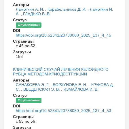
Авторы
Ламоткин А. И.
,
Корабельников Д. И.
,
Ламоткин И.
А.
,
ГЛАДЬКО В. В.
Статус
Опубликован
DOI
https://doi.org/10.52341/20738080_2025_137_4_45
Страницы
с 45 по 52
Загрузки
158
КЛИНИЧЕСКИЙ СЛУЧАЙ ЛЕЧЕНИЯ КЕЛОИДНОГО
РУБЦА МЕТОДОМ КРИОДЕСТРУКЦИИ
Авторы
САНАКОЕВА Э. Г.
,
БОРХУНОВА Е. Н.
,
УРАКОВА Д.
С.
,
ВВЕДЕНСКАЯ Э. В.
,
ИЗМАЙЛОВА И. В.
Статус
Опубликован
DOI
https://doi.org/10.52341/20738080_2025_137_4_53
Страницы
с 53 по 56
Загрузки